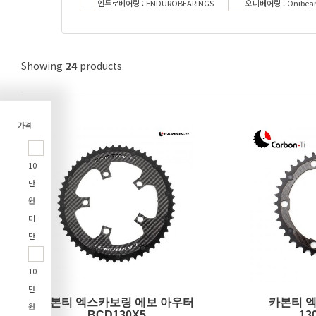
엔듀로베어링 : ENDUROBEARINGS
오니베어링 : Onibear
Showing
24
products
가격
10
만
원
미
만
10
만
카본티 엑스카보링 에보 아우터
카본티 
원
BCD130X5
13