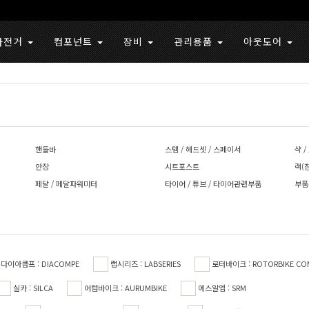
자전거
컴포넌트
장비
관리용품
아웃도어
핸들바
스템 / 헤드셋 / 스페이서
샥 /
안장
시트포스트
랙(
페달 / 페달파워미터
타이어 / 튜브 / 타이어관련부품
부품
다이아콤프 : DIACOMPE
랩시리즈 : LABSERIES
로터바이크 : ROTORBIKE CO
실카 : SILCA
어럼바이크 : AURUMBIKE
에스알엠 : SRM