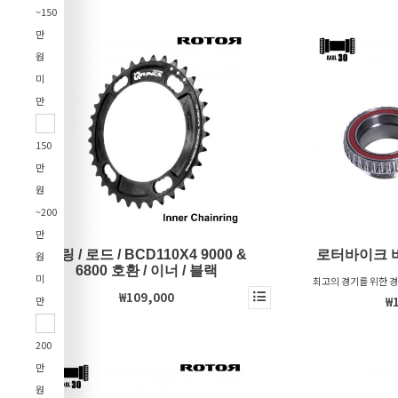
~150
만
원
미
만
150
만
원
~200
만
큐링 / 로드 / BCD110X4 9000 &
로터바이크 
원
6800 호환 / 이너 / 블랙
미
최고의 경기를 위한 
₩109,000
& 베가
₩
만
200
만
원