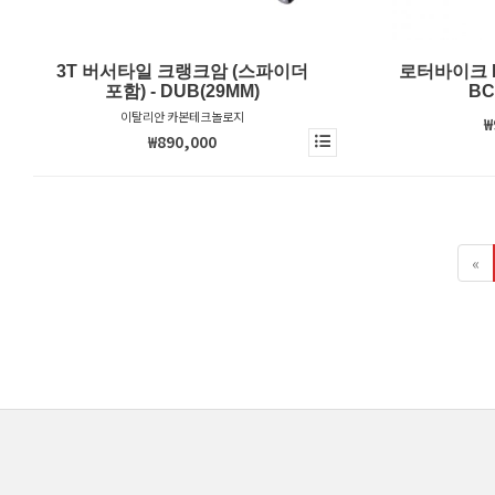
3T 버서타일 크랭크암 (스파이더
로터바이크 D
포함) - DUB(29MM)
BC
이탈리안 카본테크놀로지
₩
₩890,000
«