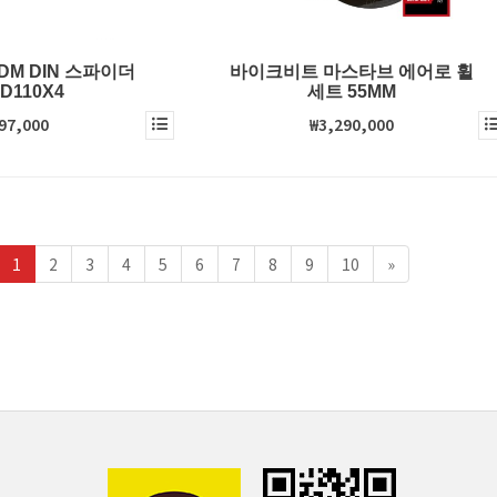
M DIN 스파이더
바이크비트 마스타브 에어로 휠
D110X4
세트 55MM
97,000
₩3,290,000
1
2
3
4
5
6
7
8
9
10
»