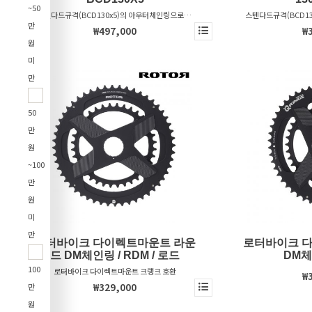
~50
스텐다드규격(BCD130x5)의 아우터체인링으로서,
스텐다드규격(BCD13
만
시마노(9,10,11S), 스램(9,10,11S) 그리고 캄파놀로
마노(11S), 스램(11S
₩497,000
₩
(10, 11S / 12S)에 호환됩니다.
호
원
미
만
50
만
원
~100
만
원
미
만
로터바이크 다이렉트마운트 라운
로터바이크 
드 DM체인링 / RDM / 로드
DM체
100
로터바이크 다이렉트마운트 크랭크 호환
₩
₩329,000
만
원