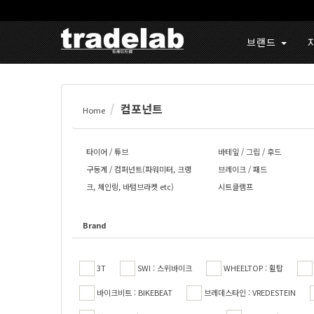
브랜드
컴포넌트
Home
타이어 / 튜브
바테잎 / 그립 / 후드
구동계 / 컴퍼넌트(파워미터, 크랭
브레이크 / 패드
크, 체인링, 바텀브라켓 etc)
시트클램프
Brand
3T
SWI : 스위바이크
WHEELTOP : 휠탑
바이크비트 : BIKEBEAT
브레데스타인 : VREDESTEIN