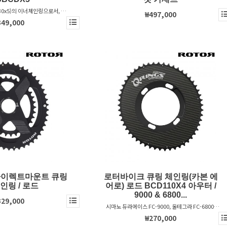
0x5)의 이너체인링으로서, 시
₩497,000
) 그리고 캄파놀로(11S / 12S)에
349,000
환됩니다.
다이렉트마운트 큐링
로터바이크 큐링 체인링(카본 에
인링 / 로드
어로) 로드 BCD110X4 아우터 /
9000 & 6800...
329,000
시마노 듀라에이스 FC-9000, 울테그라 FC-6800,
105 FC-5800 크랭크 호환 / 시마노 구동계 호환
₩270,000