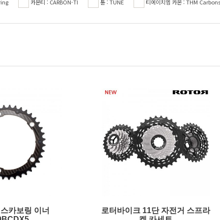
ing
카본티 : CARBON-TI
튠 : TUNE
티에이치엠 카본 : THM Carbon
엑스카보링 이너
로터바이크 11단 자전거 스프라
0BCDX5
켓 카세트