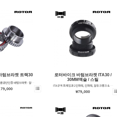
바텀브라켓 트랙30
로터바이크 바텀브라켓 ITA30 /
30MM엑슬 / 스틸
경륜공단인증 바텀브라켓 - 알듀
ITA규격 프레임과 2인파워, 인파워, 알듀크랭크 & 베
스트 크랭크 호환
179,000
가스트 크랭크를 위한 바텀브라켓
₩79,000