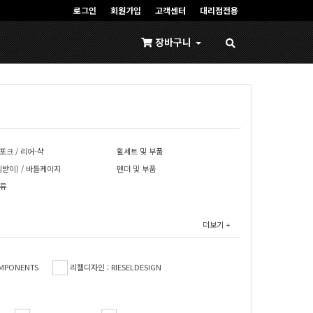
로그인
회원가입
고객센터
대리점전용
장바구니
 포크 / 리어-샥
휠세트 및 부품
짐받이) / 바틀케이지
펜더 및 부품
류
더보기 +
MPONENTS
리젤디자인 : RIESELDESIGN