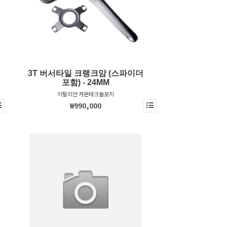
3T 버서타일 크랭크암 (스파이더
포함) - 24MM
이탈리안 카본테크놀로지
₩990,000