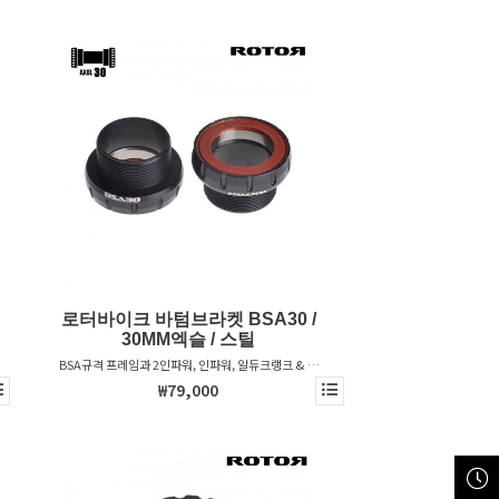
로터바이크 바텀브라켓 BSA30 /
30MM엑슬 / 스틸
BSA규격 프레임과 2인파워, 인파워, 알듀크랭크 & 베
가스트 크랭크를 위한 바텀브라켓 - 2022 스페셜라이
₩79,000
즈드 호환