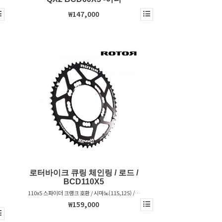
₩147,000
로터바이크 큐링 체인링 / 로드 /
BCD110X5
110x5 스파이더 크랭크 호환 / 시마노(11S,12S) /스
램(12S) 구동계 호환
₩159,000