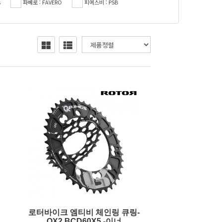
s
파베로 : FAVERO
피에스비 : PSB
로터바이크 엠티비 체인링 큐링-
QX2 BCD60X5 -이너