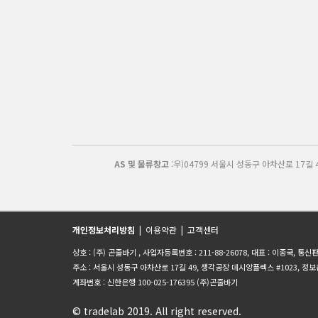
AS 및 물류창고
:우)04799 서울시 성동구 아차산로 17길
개인정보처리방침
|
이용약관
|
고객센터
상호 : (주) 곤줄바기 , 사업자등록번호 : 211-88-26078, 대표 : 이종국, 통
주소 : 서울시 성동구 아차산로 17길 49, 생각공장 데시앙플렉스 #1023, 정보관리책임자: 
계좌번호 : 신한은행 100-025-176395 (주)곤줄바기
© tradelab 2019. All right reserved.