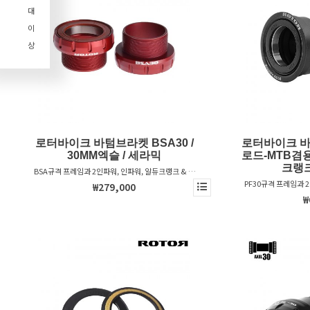
대
이
상
로터바이크 바텀브라켓 BSA30 /
로터바이크 바텀
30MM엑슬 / 세라믹
로드-MTB겸용
크랭크
BSA규격 프레임과 2인파워, 인파워, 알듀크랭크 & 베
가스트 크랭크를 위한 바텀브라켓 - 2022 스페셜라이
PF30규격 프레임과 
₩279,000
즈드 호환
베가스트 크랭
₩