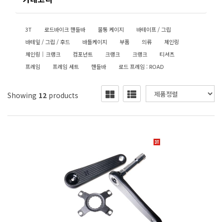
3T
로드바이크 핸들바
물통 케이지
바테이프 / 그립
바테잎 / 그립 / 후드
바틀케이지
부품
의류
체인링
체인링│크랭크
컴포넌트
크랭크
크랭크
티셔츠
프레임
프레임 세트
핸들바
로드 프레임 : ROAD
Showing
12
products