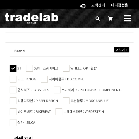
고객센터
대리점전용
Togg
navig
더보기 +
Brand
3T
SWI : 스위바이크
WHEELTOP : 휠탑
노그 : KNOG
다이아콤프 : DIACOMPE
랩시리즈 : LABSERIES
로터바이크 : ROTORBIKE COMPONENTS
리젤디자인 : RIESELDESIGN
모건블루 : MORGANBLUE
바이크비트 : BIKEBEAT
브레데스타인 : VREDESTEIN
실카 : SILCA
카테고리