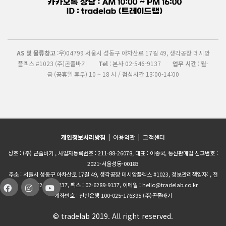
AS 및 물류창고
:우)04799 서울시 성동구 아차산로 17길 49, 생각공장 데시앙
플렉스 #1023 (주)곤줄바기
Tel
: 본사 02-546-9137
업무 시간
: 월-
금 (공휴일 휴무) 10 ~ 18 시 / 점심시간 13:00-14:00
개인정보처리방침
|
이용약관
|
고객센터
상호 : (주) 곤줄바기 , 사업자등록번호 : 211-88-26078, 대표 : 이종국, 통신판매업 신고번호 :
2021-서울성동-00183
주소 : 서울시 성동구 아차산로 17길 49, 생각공장 데시앙플렉스 #1023, 정보관리책임자: , 전
화 :02-546-9137, 팩스 : 02-6289-9137, 이메일 : hello@tradelab.co.kr
계좌번호 : 신한은행 100-025-176395 (주)곤줄바기
© tradelab 2019. All right reserved.