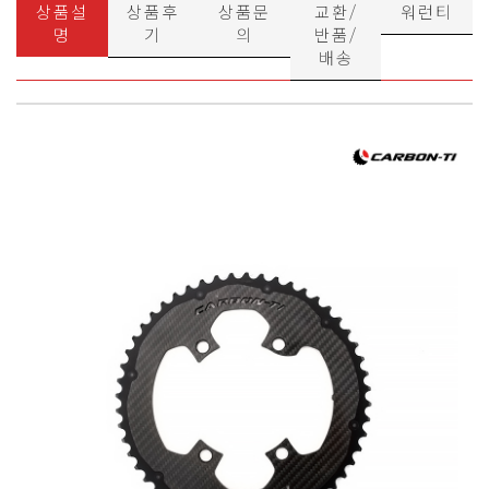
상품설
상품후
상품문
교환/
워런티
명
기
의
반품/
배송