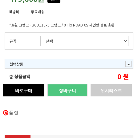
배송비
무료배송
*호환 크랭크 : BCD110x5 크랭크 / X-Fix ROAD XS 체인링 볼트 호환
규격
선택상품
0
원
총 상품금액
바로구매
장바구니
위시리스트
품절