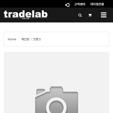
고객센터
대리점전용
Togg
navig
Home
체인링│크랭크