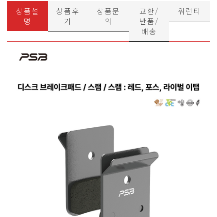
상품설
상품후
상품문
교환/
워런티
명
기
의
반품/
배송