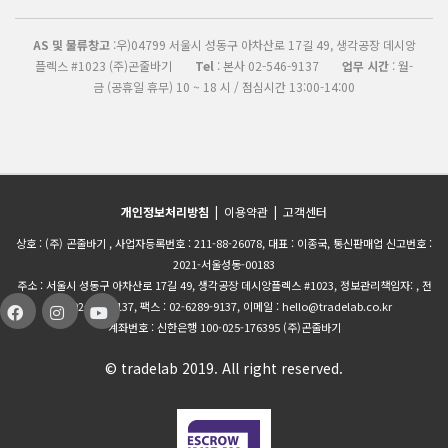
AS 및 물류창고
:우)04799 서울시 성동구 아차산로 17길 49, 생각공장 데시앙
플렉스 #1023 (주)곤줄바기
Tel
: 본사 02-546-9137
업무 시간
: 월-
금 (공휴일 휴무) 10 ~ 18 시 / 점심시간 13:00-14:00
개인정보처리방침
|
이용약관
|
고객센터
상호 : (주) 곤줄바기 , 사업자등록번호 : 211-88-26078, 대표 : 이종국, 통신판매업 신고번호 :
2021-서울성동-00183
주소 : 서울시 성동구 아차산로 17길 49, 생각공장 데시앙플렉스 #1023, 정보관리책임자: , 전
화 :02-546-9137, 팩스 : 02-6289-9137, 이메일 : hello@tradelab.co.kr
계좌번호 : 신한은행 100-025-176395 (주)곤줄바기
© tradelab 2019. All right reserved.