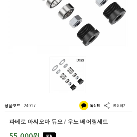
상품코드
24917
파베로 아씨오마 듀오 / 우노 베어링세트
55,000원
품절