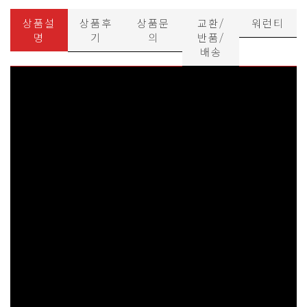
상품설
상품후
상품문
교환/
워런티
명
기
의
반품/
배송