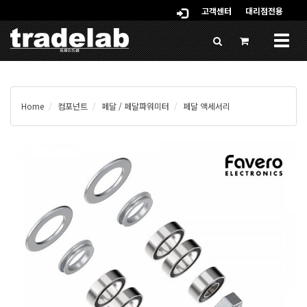
고객센터
대리점전용
Togg
navig
Home
컴포넌트
페달 / 페달파워미터
페달 액세서리