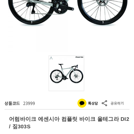
상품코드
23999
어럼바이크 에센시아 컴플릿 바이크 울테그라 DI2
/ 짚303S