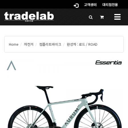
고객센터
대리점전용
Togg
navig
Home
자전거
컴플리트바이크
완성차 : 로드 / ROAD