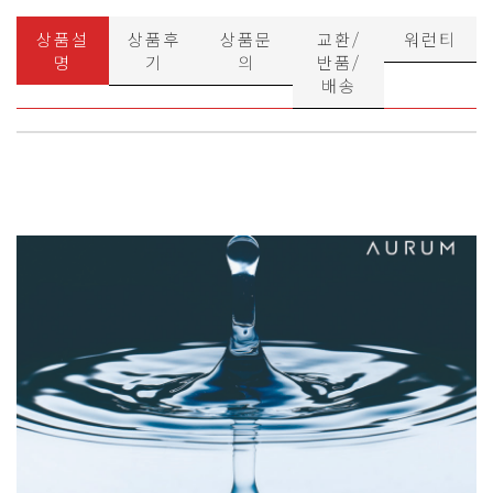
상품설
상품후
상품문
교환/
워런티
명
기
의
반품/
배송