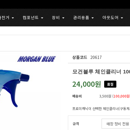
자전거
컴포넌트
장비
관리용품
아웃도어
상품코드
20617
모건블루 체인클리너 100
24,000원
품절
배송비
3,500원 (
100,000원
프로미캐닉이 선택한 체인클리너(구동계
규격