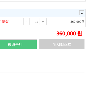
] [품절]
-
+
360,000
원
360,000
원
장바구니
위시리스트