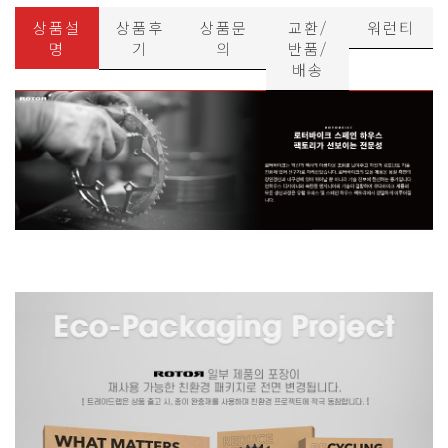
상품설
상품후
상품문
교환/
워런티
명
기
의
반품/
배송