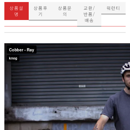
상품설
상품후
상품문
교환/
워런티
명
기
의
반품/
배송