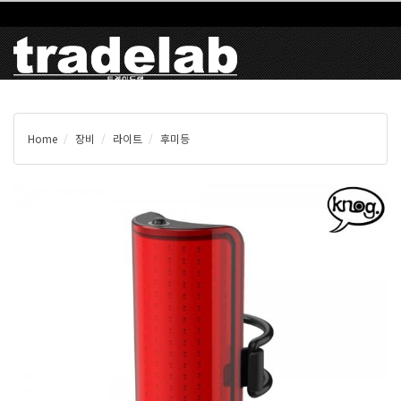
Home
장비
라이트
후미등