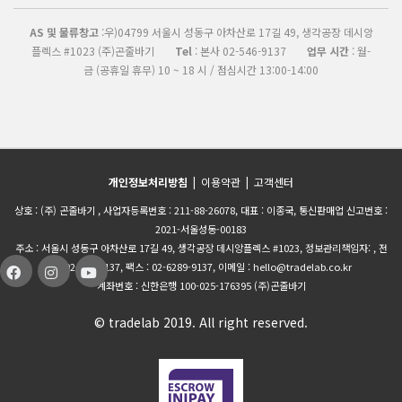
AS 및 물류창고
:우)04799 서울시 성동구 아차산로 17길 49, 생각공장 데시앙
플렉스 #1023 (주)곤줄바기
Tel
: 본사 02-546-9137
업무 시간
: 월-
금 (공휴일 휴무) 10 ~ 18 시 / 점심시간 13:00-14:00
개인정보처리방침
|
이용약관
|
고객센터
상호 : (주) 곤줄바기 , 사업자등록번호 : 211-88-26078, 대표 : 이종국, 통신판매업 신고번호 :
2021-서울성동-00183
주소 : 서울시 성동구 아차산로 17길 49, 생각공장 데시앙플렉스 #1023, 정보관리책임자: , 전
화 :02-546-9137, 팩스 : 02-6289-9137, 이메일 : hello@tradelab.co.kr
계좌번호 : 신한은행 100-025-176395 (주)곤줄바기
© tradelab 2019. All right reserved.