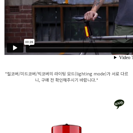
*릴코버/미드코버/빅코버의 라이팅 모드(lighting mode)가 서로 다르
니, 구매 전 확인해주시기 바랍니다.*