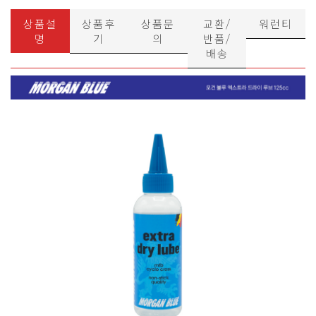
상품설
상품후
상품문
교환/
워런티
명
기
의
반품/
배송