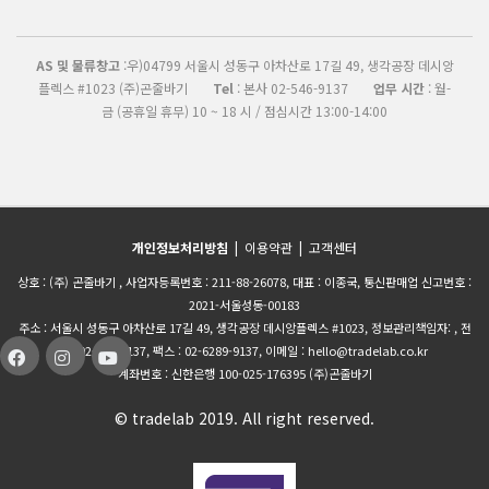
AS 및 물류창고
:우)04799 서울시 성동구 아차산로 17길 49, 생각공장 데시앙
플렉스 #1023 (주)곤줄바기
Tel
: 본사 02-546-9137
업무 시간
: 월-
금 (공휴일 휴무) 10 ~ 18 시 / 점심시간 13:00-14:00
개인정보처리방침
|
이용약관
|
고객센터
상호 : (주) 곤줄바기 , 사업자등록번호 : 211-88-26078, 대표 : 이종국, 통신판매업 신고번호 :
2021-서울성동-00183
주소 : 서울시 성동구 아차산로 17길 49, 생각공장 데시앙플렉스 #1023, 정보관리책임자: , 전
화 :02-546-9137, 팩스 : 02-6289-9137, 이메일 : hello@tradelab.co.kr
계좌번호 : 신한은행 100-025-176395 (주)곤줄바기
© tradelab 2019. All right reserved.