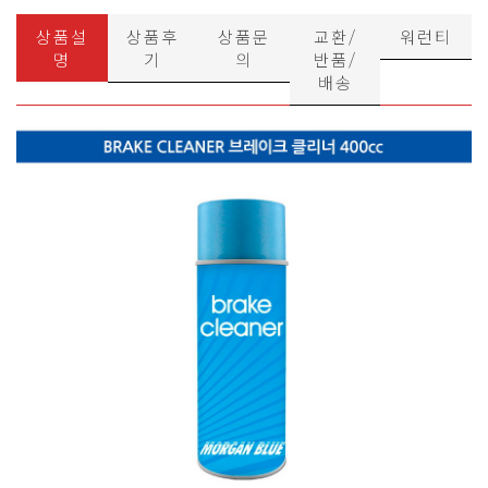
상품설
상품후
상품문
교환/
워런티
명
기
의
반품/
배송