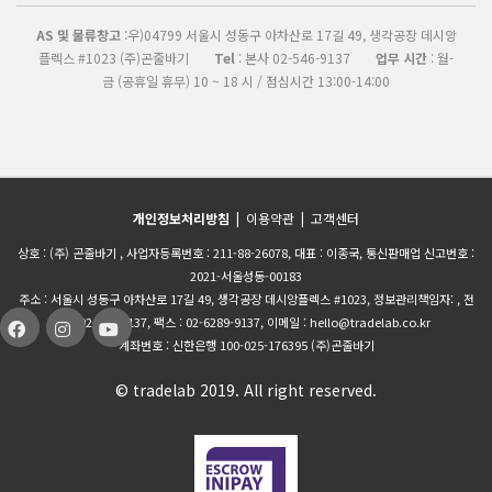
AS 및 물류창고
:우)04799 서울시 성동구 아차산로 17길 49, 생각공장 데시앙
플렉스 #1023 (주)곤줄바기
Tel
: 본사 02-546-9137
업무 시간
: 월-
금 (공휴일 휴무) 10 ~ 18 시 / 점심시간 13:00-14:00
개인정보처리방침
|
이용약관
|
고객센터
상호 : (주) 곤줄바기 , 사업자등록번호 : 211-88-26078, 대표 : 이종국, 통신판매업 신고번호 :
2021-서울성동-00183
주소 : 서울시 성동구 아차산로 17길 49, 생각공장 데시앙플렉스 #1023, 정보관리책임자: , 전
화 :02-546-9137, 팩스 : 02-6289-9137, 이메일 : hello@tradelab.co.kr
계좌번호 : 신한은행 100-025-176395 (주)곤줄바기
© tradelab 2019. All right reserved.