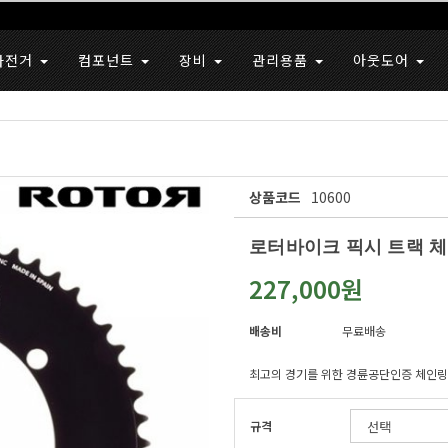
자전거
컴포넌트
장비
관리용품
아웃도어
상품코드
10600
로터바이크 픽시 트랙 체
227,000원
배송비
무료배송
최고의 경기를 위한 경륜공단인증 체인링
규격